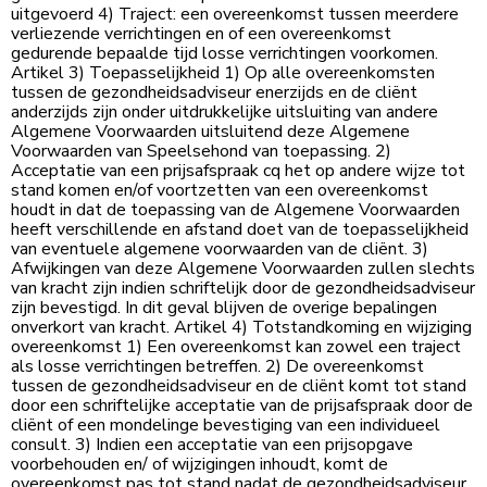
uitgevoerd 4) Traject: een overeenkomst tussen meerdere
verliezende verrichtingen en of een overeenkomst
gedurende bepaalde tijd losse verrichtingen voorkomen.
Artikel 3) Toepasselijkheid 1) Op alle overeenkomsten
tussen de gezondheidsadviseur enerzijds en de cliënt
anderzijds zijn onder uitdrukkelijke uitsluiting van andere
Algemene Voorwaarden uitsluitend deze Algemene
Voorwaarden van Speelsehond van toepassing. 2)
Acceptatie van een prijsafspraak cq het op andere wijze tot
stand komen en/of voortzetten van een overeenkomst
houdt in dat de toepassing van de Algemene Voorwaarden
heeft verschillende en afstand doet van de toepasselijkheid
van eventuele algemene voorwaarden van de cliënt. 3)
Afwijkingen van deze Algemene Voorwaarden zullen slechts
van kracht zijn indien schriftelijk door de gezondheidsadviseur
zijn bevestigd. In dit geval blijven de overige bepalingen
onverkort van kracht. Artikel 4) Totstandkoming en wijziging
overeenkomst 1) Een overeenkomst kan zowel een traject
als losse verrichtingen betreffen. 2) De overeenkomst
tussen de gezondheidsadviseur en de cliënt komt tot stand
door een schriftelijke acceptatie van de prijsafspraak door de
cliënt of een mondelinge bevestiging van een individueel
consult. 3) Indien een acceptatie van een prijsopgave
voorbehouden en/ of wijzigingen inhoudt, komt de
overeenkomst pas tot stand nadat de gezondheidsadviseur