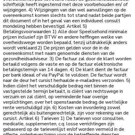
schriftelijk heeft ingestemd met deze voorbehouden en/ of
wijzigingen. 4) Wijzigingen van dan wel aanvullingen op de
overeenkomst komen slechts tot stand nadat beide partijen
dit document of in het geval van een individueel consult
mondeling hebben bevestigd. Artikel 5)
Betalingsvoorwaarden 1) Alle door Speelsehond minimale
prijzen inclusief zijn BTW en andere heffingen welke van
overheidswege worden bepaald, tenzij uitdrukkelijk anders
wordt verklaard.2) De prijzen gelden voor de in de
overeenkomst met naam genoemde diensten van de
gezondheidsadviseur. 3) De factuur zal door de klant worden
betaald volgens de vaste en op de factuur elektronische
betalingstermijn van 14 dagen. 4) De klant dient de factuur
per bank ideaal of via PayPal te voldoen. De factuur wordt
naar de deur het cursist herhaalde e-mailadres verzonden. 5)
Indien cliënt het verschuldigde bedrag niet binnen de
vastgestelde termijn betaalt, is cliënt van rechtswege in
verzuim en zal cliënt, op verminderde haar overige
verplichtingen, over het openstaande bedrag de wettelijke
rente verschuldigd zijn. 6) Kosten van invordering zowel
gerechtelijk als buitengerechtelijk, zijn voor rekening van de
cursist. Artikel 6) Tarieven 1) De tarieven voor consulten,
medicatie, supplementen, c.q. losse verrichtingen zijn
gebaseerd op de tarievenlijst en/of worden vermeld in de
offerte, orderbevestiging voor de betreffende diensten