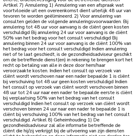
Artikel 7) Annulering 1) Annulering van een afspraak wat
voortvloeide uit een overeenkomst dient uiterlijk 48 uur van
tevoren te worden geëlimineerd. 2) Voor annulering van
consulten gelden de volgende annuleringsvoorwaarden. Bij
annulering tot 48 uur voor aanvang is de cliënt geen kosten
verschuldigd Bij annulering 24 uur voor aanvang is de cliënt
50% van het bedrag voor het consult verschuldigd Bij
annulering binnen 24 uur voor aanvang is de cliënt 100% van
het bedrag voor het consult verschuldigd Indien annulering
niet of te laat geschiedt, is de gezondheidsadviseur geschikt
om de betreffende dienst(en) in rekening te brengen kort het
recht op betaling van alle in deze door hem/haar
veroorzaakte kosten. Indien het consult op verzoek van
cliënt wordt verschoven naar een nader bepaalde 1 is cliënt
bij verschuiving tot 48 uur geen kosten verschuldigd Indien
het consult op verzoek van cliënt wordt verschoven binnen
48 uur tot 24 uur naar een nader te bepaalde eerste is cliënt
bij verplaatsing 50% van het bedrag van het consult
verschuldigd Indien het consult op verzoek van cliënt wordt
verschoven binnen 24 uur naar een nader te bepaalde 1 is
cliënt bij verschuiving 100% van het bedrag van het consult
verschuldigd. Artikel 8) Geheimhouding 1) De
gezondheidsadviseur zal alle informatie betreffende de
cliënt die hij/zij verkrijgt bij de uitvoering van zijn diensten