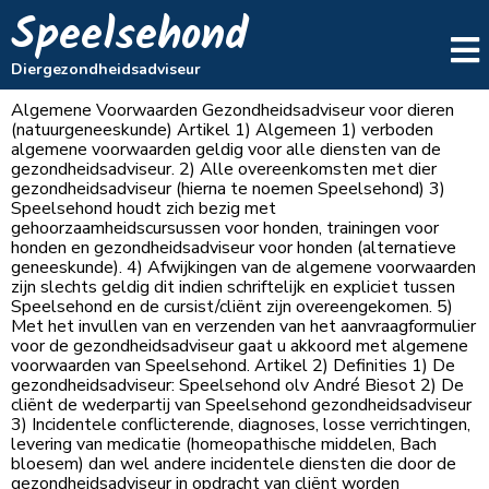
Speelsehond
Diergezondheidsadviseur
Algemene Voorwaarden Gezondheidsadviseur voor dieren
(natuurgeneeskunde) Artikel 1) Algemeen 1) verboden
algemene voorwaarden geldig voor alle diensten van de
gezondheidsadviseur. 2) Alle overeenkomsten met dier
gezondheidsadviseur (hierna te noemen Speelsehond) 3)
Speelsehond houdt zich bezig met
gehoorzaamheidscursussen voor honden, trainingen voor
honden en gezondheidsadviseur voor honden (alternatieve
geneeskunde). 4) Afwijkingen van de algemene voorwaarden
zijn slechts geldig dit indien schriftelijk en expliciet tussen
Speelsehond en de cursist/cliënt zijn overeengekomen. 5)
Met het invullen van en verzenden van het aanvraagformulier
voor de gezondheidsadviseur gaat u akkoord met algemene
voorwaarden van Speelsehond. Artikel 2) Definities 1) De
gezondheidsadviseur: Speelsehond olv André Biesot 2) De
cliënt de wederpartij van Speelsehond gezondheidsadviseur
3) Incidentele conflicterende, diagnoses, losse verrichtingen,
levering van medicatie (homeopathische middelen, Bach
bloesem) dan wel andere incidentele diensten die door de
gezondheidsadviseur in opdracht van cliënt worden