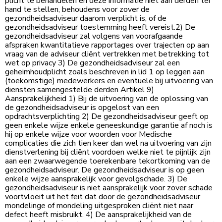
plicht te behandelen en deze informatie niet aan derden ter
hand te stellen, behoudens voor zover de
gezondheidsadviseur daarom verplicht is, of de
gezondheidsadviseur toestemming heeft vereist.2) De
gezondheidsadviseur zal volgens van voorafgaande
afspraken kwantitatieve rapportages over trajecten op aan
vraag van de adviseur cliënt vertrekken met betrekking tot
wet op privacy 3) De gezondheidsadviseur zal een
geheimhoudplicht zoals beschreven in lid 1 op leggen aan
(toekomstige) medewerkers en eventuele bij uitvoering van
diensten samengestelde derden Artikel 9)
Aansprakelijkheid 1) Bij de uitvoering van de oplossing van
de gezondheidsadviseur is opgelost van een
opdrachtsverplichting 2) De gezondheidsadviseur geeft op
geen enkele wijze enkele geneeskundige garantie af noch is
hij op enkele wijze voor woorden voor Medische
complicaties die zich tien keer dan wel na uitvoering van zijn
dienstverlening bij cliënt voordoen welke niet te pijnlijk zijn
aan een zwaarwegende toerekenbare tekortkoming van de
gezondheidsadviseur. De gezondheidsadviseur is op geen
enkele wijze aansprakelijk voor gevolgschade. 3) De
gezondheidsadviseur is niet aansprakelijk voor zover schade
voortvloeit uit het feit dat door de gezondheidsadviseur
mondelinge of mondeling uitgesproken cliënt niet naar
defect heeft misbruikt. 4) De aansprakelijkheid van de